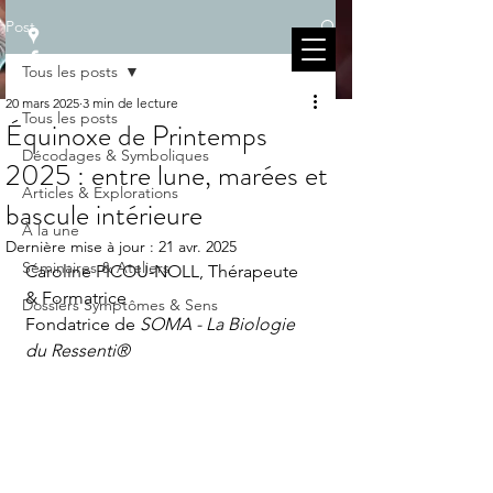
Post
Tous les posts
20 mars 2025
3 min de lecture
Tous les posts
Équinoxe de Printemps
Décodages & Symboliques
2025 : entre lune, marées et
Articles & Explorations
bascule intérieure
À la une
Dernière mise à jour :
21 avr. 2025
Séminaires & Ateliers
Caroline PICOU-NOLL, Thérapeute 
& Formatrice 
Dossiers Symptômes & Sens
Fondatrice de 
SOMA - La Biologie 
du Ressenti®