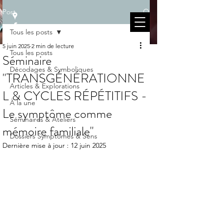
Post
Tous les posts
5 juin 2025
2 min de lecture
Tous les posts
Séminaire
Décodages & Symboliques
"TRANSGÉNÉRATIONNE
Articles & Explorations
L & CYCLES RÉPÉTITIFS -
À la une
Le symptôme comme
Séminaires & Ateliers
mémoire familiale"
Dossiers Symptômes & Sens
Dernière mise à jour :
12 juin 2025