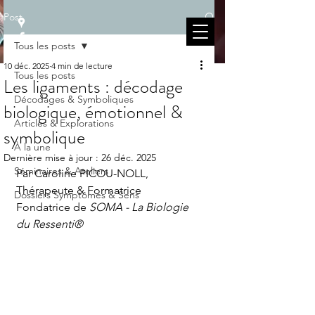
Post
Tous les posts
10 déc. 2025
4 min de lecture
Tous les posts
Les ligaments : décodage
Décodages & Symboliques
biologique, émotionnel &
Articles & Explorations
symbolique
À la une
Dernière mise à jour :
26 déc. 2025
Séminaires & Ateliers
Par Caroline PICOU-NOLL, 
Thérapeute & Formatrice 
Dossiers Symptômes & Sens
Fondatrice de 
SOMA - La Biologie 
du Ressenti®