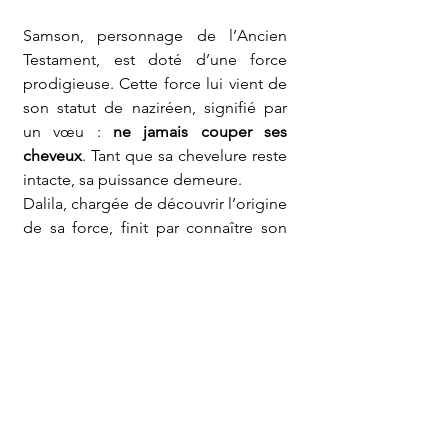
Samson, personnage de l’Ancien 
Testament, est doté d’une force 
prodigieuse. Cette force lui vient de 
son statut de naziréen, signifié par 
un vœu : 
ne jamais couper ses 
cheveux
. Tant que sa chevelure reste 
intacte, sa puissance demeure.
Dalila, chargée de découvrir l’origine 
de sa force, finit par connaître son 
secret ; elle lui fait couper ses 
cheveux pendant son sommeil. 
Samson perd alors sa vigueur et se 
retrouve capturé.
Plus tard, à mesure que sa chevelure 
repousse, il retrouve l’élan 
nécessaire pour renverser les 
colonnes du temple où il est retenu 
et se libérer.