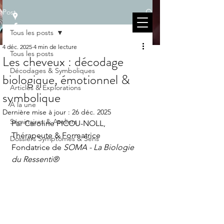
Post
Tous les posts
4 déc. 2025
4 min de lecture
Tous les posts
Les cheveux : décodage
Décodages & Symboliques
biologique, émotionnel &
Articles & Explorations
symbolique
À la une
Dernière mise à jour :
26 déc. 2025
Séminaires & Ateliers
Par Caroline PICOU-NOLL, 
Thérapeute & Formatrice 
Dossiers Symptômes & Sens
Fondatrice de 
SOMA - La Biologie 
du Ressenti®