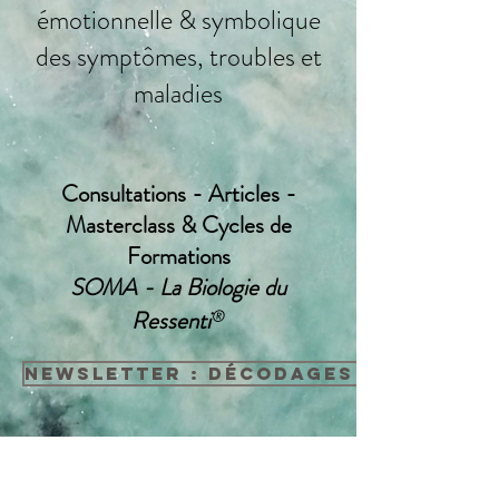
émotionnelle & symbolique
des symptômes, troubles et
maladies
Consultations - Articles -
Masterclass & Cycles de
Formations
SOMA - La Biologie du
®
Ressenti
NEWSLETTER : Décodages & événem