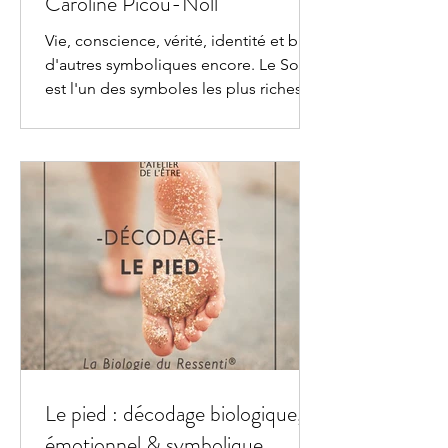
Caroline Picou-Noll
Vie, conscience, vérité, identité et bien
d'autres symboliques encore. Le Soleil
est l'un des symboles les plus riches et
les plus universels qui soient. Les
significations qui lui sont attribuées
sont nombreuses et se retrouvent dans
la plupart des civilisations. Quelles
sont ces symboliques et d'où
viennent-elles ? Décodage,
symbolique & signification spirituelle
du soleil Dans un travail de décodage,
les symboles ne sont ni arbitraires ni
plaqués : ils prennent naissance d
Le pied : décodage biologique,
émotionnel & symbolique