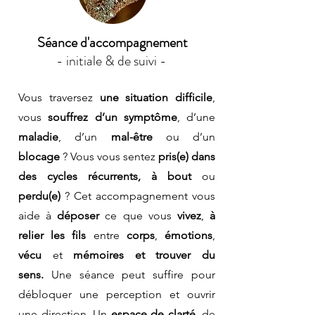
Séance d'accompagnement
- initiale & de suivi -
Vous traversez
une situation difficile
,
vous
souffrez d’un symptôme
, d’une
maladie
, d’un
mal-être
ou d’un
blocage
? Vous vous sentez
pris(e) dans
des cycles récurrents, à bout
ou
perdu(e)
? Cet accompagnement vous
aide à
déposer
ce que vous
vivez
,
à
relier les fils
entre
corps
,
émotions
,
vécu
et
mémoires et trouver
du
sens.
Une séance peut suffire pour
débloquer une perception et ouvrir
une direction. Un
espace de clarté
, de