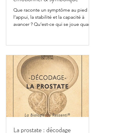
Que raconte un symptôme au pied sur
l’appui, la stabilité et la capacité à
avancer ? Qu’est-ce qui se joue quand
le pied encaisse, compense ou se
rigidifie ? Est-il aussi question de limite
: respect, place, territoire - de “se faire
marcher sur les pieds” ? Et si une
“gêne” parlait d’une empreinte plus
ancienne ?
La prostate : décodage