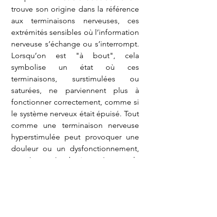
trouve son origine dans la référence 
aux terminaisons nerveuses, ces 
extrémités sensibles où l’information 
nerveuse s’échange ou s’interrompt. 
Lorsqu’on est "à bout", cela 
symbolise un état où ces 
terminaisons, surstimulées ou 
saturées, ne parviennent plus à 
fonctionner correctement, comme si 
le système nerveux était épuisé. Tout 
comme une terminaison nerveuse 
hyperstimulée peut provoquer une 
douleur ou un dysfonctionnement, 
cet état métaphorique évoque la 
limite atteinte face à une pression, 
une émotion ou une sollicitation 
extrême. C’est une image forte de 
rupture, où la sensibilité extrême 