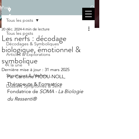
Post
Tous les posts
20 déc. 2024
4 min de lecture
Tous les posts
Les nerfs : décodage
Décodages & Symboliques
biologique, émotionnel &
Articles & Explorations
symbolique
À la une
Dernière mise à jour :
31 mars 2025
Séminaires & Ateliers
Par Caroline PICOU-NOLL, 
Thérapeute & Formatrice 
Dossiers Symptômes & Sens
Fondatrice de 
SOMA - La Biologie 
du Ressenti®