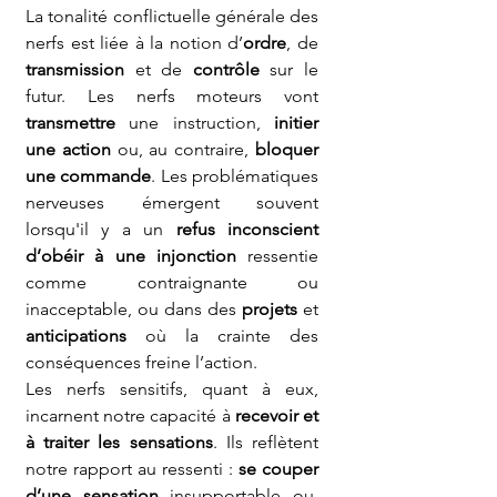
La tonalité conflictuelle générale des 
nerfs est liée à la notion d’
ordre
, de 
transmission
 et de 
contrôle
 sur le 
futur. Les nerfs moteurs vont 
transmettre
 une instruction, 
initier 
une action
 ou, au contraire,
 bloquer 
une commande
. Les problématiques 
nerveuses émergent souvent 
lorsqu'il y a un 
refus inconscient 
d’obéir à une injonction
 ressentie 
comme contraignante ou 
inacceptable, ou dans des 
projets
 et 
anticipations
 où la crainte des 
conséquences freine l’action.
Les nerfs sensitifs, quant à eux, 
incarnent notre capacité à 
recevoir et 
à traiter les sensations
. Ils reflètent 
notre rapport au ressenti : 
se couper 
d’une sensation
 insupportable ou, 