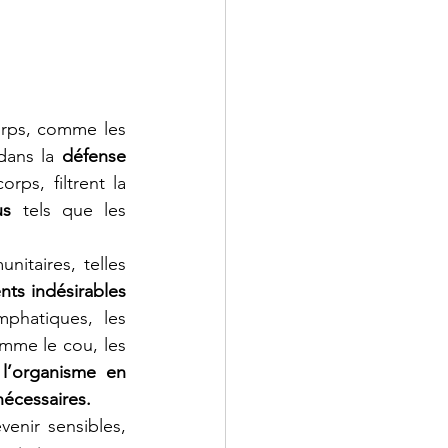
rps, comme les 
dans la
 défense 
ps, filtrent la 
us
 tels que les 
taires, telles 
ents indésirables
phatiques, les 
mme le cou, les 
l’organisme en 
 nécessaires.
enir sensibles, 