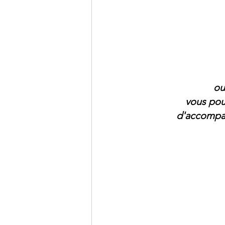
ou
vous pou
d'accompag