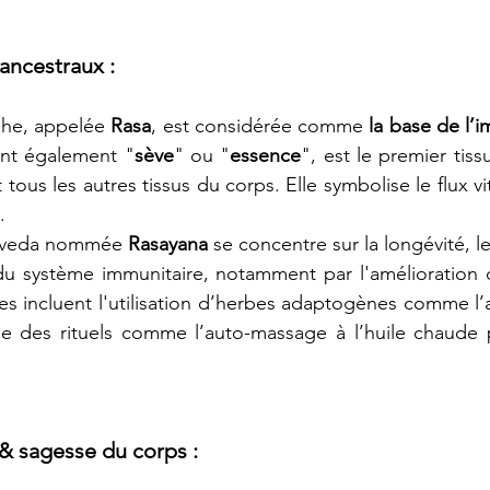
 ancestraux :
phe, appelée 
Rasa
, est considérée comme 
la base de l’
fiant également "
sève
" ou "
essence
", est le premier tissu
 tous les autres tissus du corps. Elle symbolise le flux vit
.
urveda nommée 
Rasayana
 se concentre sur la longévité, l
u système immunitaire, notamment par l'amélioration de
es incluent l'utilisation d’herbes adaptogènes comme l
que des rituels comme l’auto-massage à l’huile chaude p
& sagesse du corps :