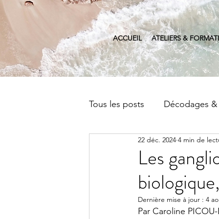
ACCUEIL
ATELIERS & FORMAT
Tous les posts
Décodages &
22 déc. 2024
4 min de lect
Séminaires & Ateliers
D
Les gangli
biologique
Dernière mise à jour :
4 ao
Par Caroline PICOU-