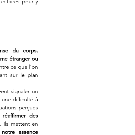
nitaires pour y 
ense du corps,
mme étranger ou 
, entre ce que l’on 
tant sur le plan 
Les troubles des ganglions, comme le gonflement ou l’inflammation, peuvent signaler un 
une difficulté à 
uations perçues 
 r
éaffirmer des 
,
 ils mettent en 
notre essence 