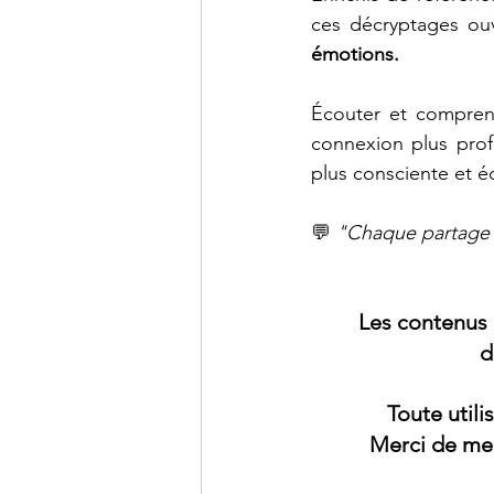
ces décryptages ouvr
émotions.
Écouter et comprend
connexion plus prof
plus consciente et é
💬 
"Chaque partage e
Les contenus 
d
Toute util
Merci de men