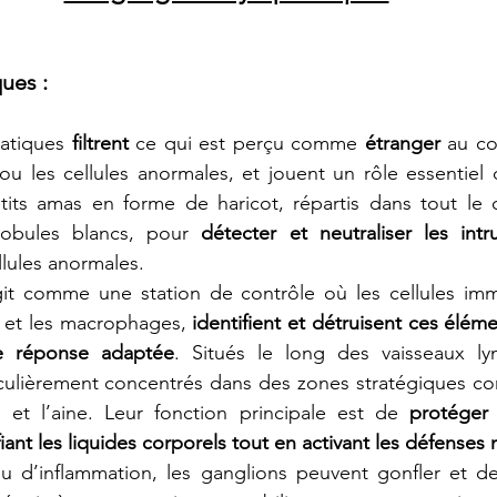
ques
 :
atiques 
filtrent
 ce qui est perçu comme 
étranger
 au co
u les cellules anormales, et jouent un rôle essentiel 
its amas en forme de haricot, répartis dans tout le cor
obules blancs, pour 
détecter et neutraliser les intr
ellules anormales.
t comme une station de contrôle où les cellules immuni
 et les macrophages, 
identifient et détruisent ces élém
ne réponse adaptée
. Situés le long des vaisseaux lym
iculièrement concentrés dans des zones stratégiques co
n et l’aine. Leur fonction principale est de 
protéger 
ifiant les liquides corporels tout en activant les défenses
u d’inflammation, les ganglions peuvent gonfler et dev