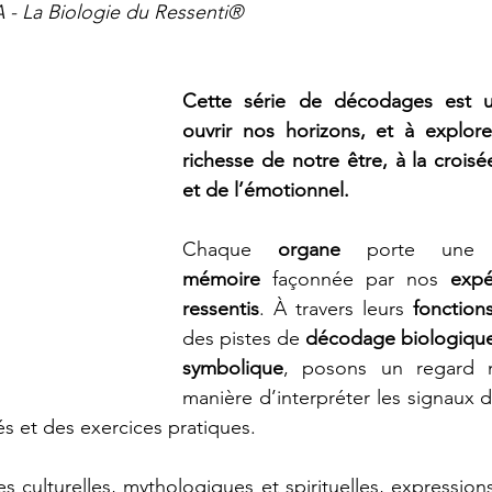
- La Biologie du Ressenti®
Cette série de décodages est un
ouvrir nos horizons, et à explorer
richesse de notre être, à la croisé
et de l’émotionnel.
Chaque 
organe
 porte une
mémoire
 façonnée par nos 
expé
ressentis
. À travers leurs 
fonctions
des pistes de 
décodage biologique,
symbolique
, posons un regard n
manière d’interpréter les signaux d
és et des exercices pratiques.
es culturelles, mythologiques et spirituelles, expression