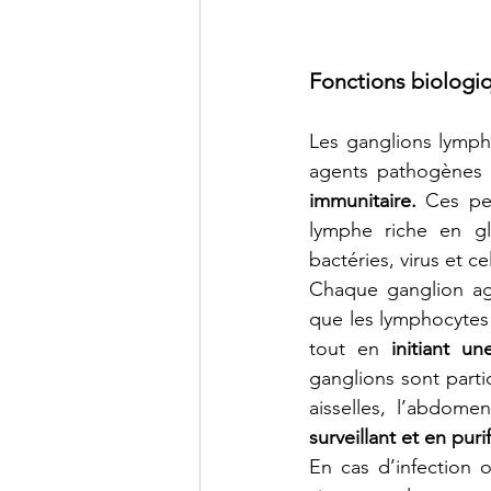
Fonctions biologi
Les ganglions lymph
agents pathogènes o
immunitaire.
 Ces pet
lymphe riche en gl
bactéries, virus et c
Chaque ganglion agi
que les lymphocytes
tout en 
initiant u
ganglions sont part
aisselles, l’abdome
surveillant et en pur
En cas d’infection o