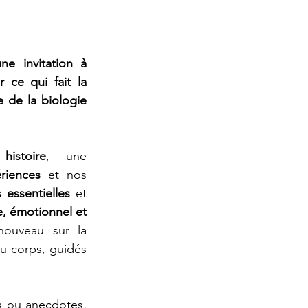
e invitation à 
 ce qui fait la 
e de la biologie 
 
histoire
, une 
riences
 et nos 
 essentielles
 et 
 émotionnel et 
ouveau sur la 
u corps, guidés 
s ou anecdotes, 