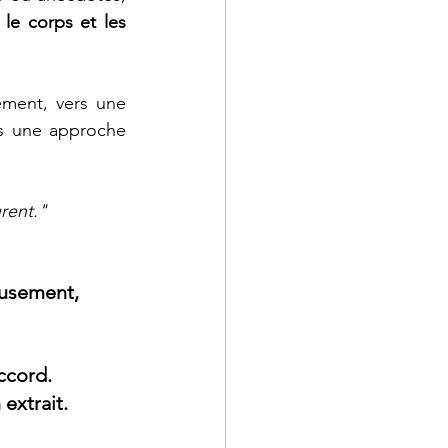
 le corps et les 
ment, vers une 
s une approche 
rent."
ieusement, 
ccord. 
extrait. 