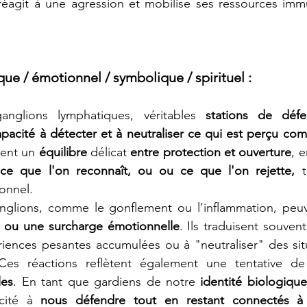
réagit à une agression et mobilise ses ressources immu
ue / émotionnel / symbolique
 / spirituel :
nglions lymphatiques, véritables 
stations de déf
apacité à détecter et à neutraliser ce qui est perçu co
ètent un 
équilibre
 délicat 
entre protection et ouverture
 ce que l'on reconnaît, ou ou ce que l'on rejette, 
onnel.
n ou une surcharge émotionnelle
. Ils traduisent souvent 
riences pesantes accumulées ou à "neutraliser" des sit
Ces réactions reflètent également une tentative de
les
. En tant que gardiens de notre 
identité biologique
cité à 
nous défendre tout en restant connectés à 