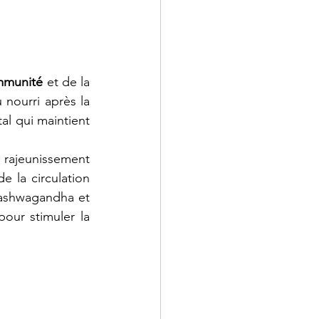
immunité
 et de la 
 nourri après la 
al qui maintient 
e rajeunissement 
 la circulation 
’ashwagandha et 
our stimuler la 