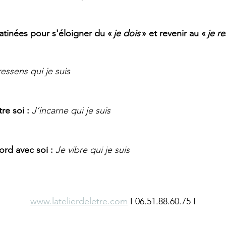
atinées pour s'éloigner du « 
je dois
 » et revenir au « 
je r
ressens qui je suis
re soi : 
J’incarne qui je suis
ord avec soi : 
Je vibre qui je suis
www.latelierdeletre.com
 I 06.51.88.60.75 I