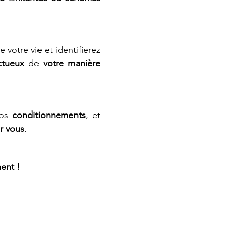
 votre vie et identifierez 
ctueux
 de 
votre manière
os 
conditionnements
, et 
r vous
. 
ent !