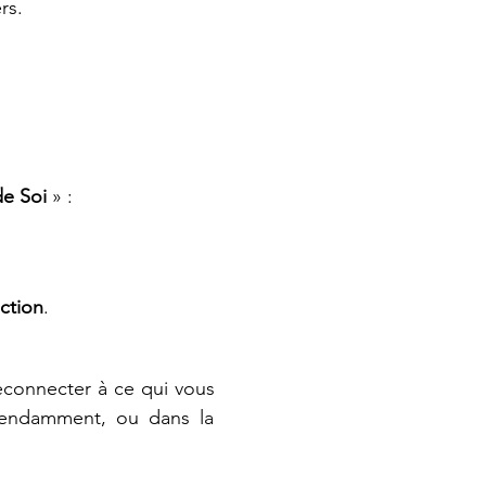
rs.
de Soi
 » :
ection
.
econnecter à ce qui vous 
pendamment, ou dans la 