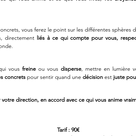
ncrets, vous ferez le point sur les différentes sphères de
s, directement 
liés à ce qui compte pour vous,
respe
monde.
qui vous 
freine
 ou vous 
disperse
, mettre en lumière v
s concrets
 pour sentir quand une 
décision 
est 
juste pou
 votre direction, en accord avec ce qui vous anime vraim
Tarif : 90€