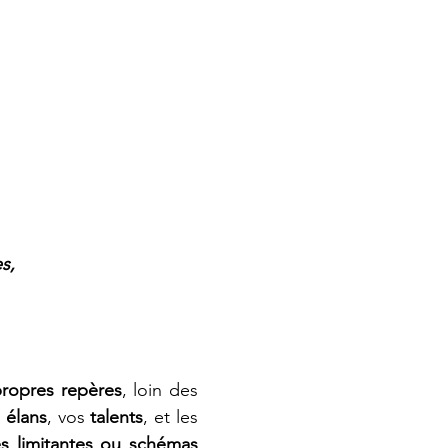
s,
propres repères
, loin des 
 
élans
, vos 
talents
, et les 
s limitantes ou schémas 