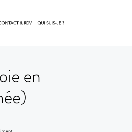
CONTACT & RDV
QUI SUIS-JE ?
oie en
née)
aiment,