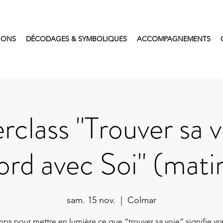
IONS
DÉCODAGES & SYMBOLIQUES
ACCOMPAGNEMENTS
rclass "Trouver sa v
ord avec Soi" (mati
sam. 15 nov.
  |  
Colmar
ps pour mettre en lumière ce que “trouver sa voie” signifie vr