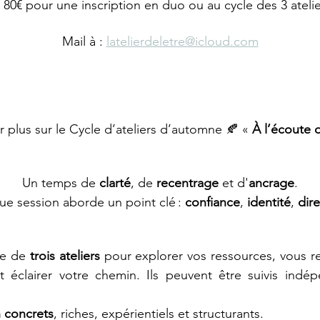
 80€ pour une inscription en duo ou au cycle des 3 atelie
Mail à : 
latelierdeletre@icloud.com
r plus sur le Cycle d’ateliers d’automne 🍂 « 
À l’écoute 
Un temps de 
clarté
, de 
recentrage
 et d'
ancrage
.
e session aborde un point clé : 
confiance
, 
identité
, 
dir
e de 
trois ateliers 
pour explorer vos ressources, vous r
 éclairer votre chemin. Ils peuvent être suivis indé
 concrets
, riches, expérientiels et structurants.