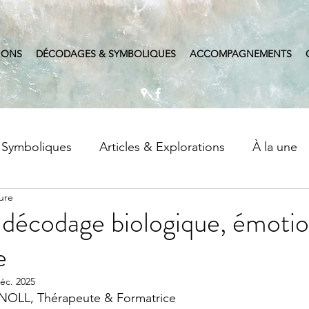
IONS
DÉCODAGES & SYMBOLIQUES
ACCOMPAGNEMENTS
 Symboliques
Articles & Explorations
À la une
ure
ossiers Symptômes & Sens
: décodage biologique, émoti
e
éc. 2025
NOLL, Thérapeute & Formatrice 