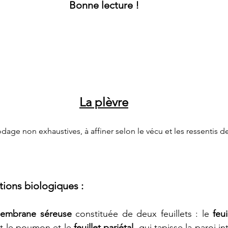
Bonne lecture !
L
a plèvre
dage non exhaustives, à affiner selon le vécu et les ressentis d
tions biologiques
 :
embrane séreuse
 constituée de deux feuillets : le 
feui
t le poumon et le 
feuillet pariétal
, qui tapisse la paroi in