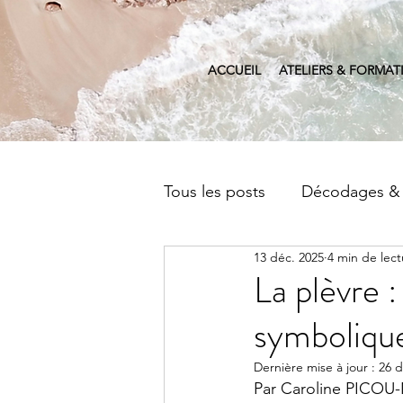
ACCUEIL
ATELIERS & FORMAT
Tous les posts
Décodages &
13 déc. 2025
4 min de lect
Séminaires & Ateliers
D
La plèvre 
symboliqu
Dernière mise à jour :
26 d
Par Caroline PICOU-