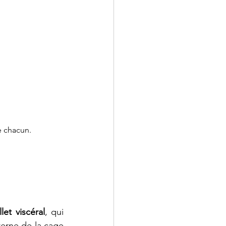
e chacun.
llet viscéral
, qui 
terne de la cage 