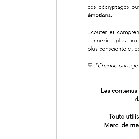
ces décryptages ouvr
émotions.
Écouter et comprend
connexion plus prof
plus consciente et é
💬 
"Chaque partage e
Les contenus 
d
Toute util
Merci de men