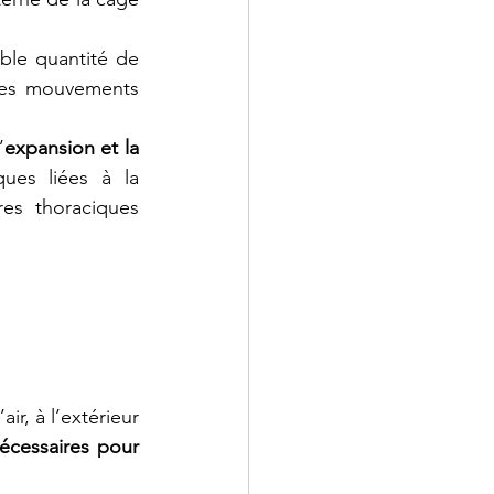
, contenant une très faible quantité de 
 des mouvements 
’
expansion et la 
ues liées à la 
es thoraciques 
air, à l’extérieur 
écessaires pour 