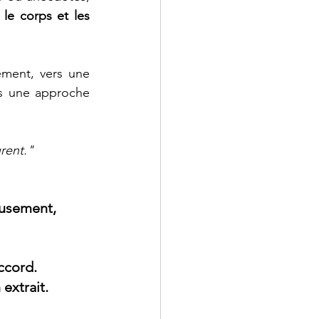
 le corps et les 
ment, vers une 
s une approche 
rent."
ieusement, 
ccord. 
extrait. 