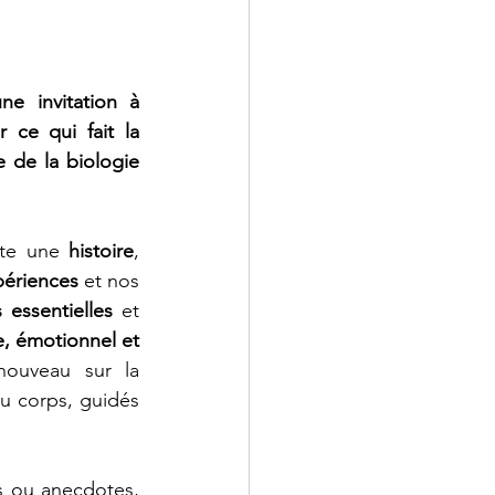
e invitation à 
 ce qui fait la 
e de la biologie 
te une 
histoire
, 
périences
 et nos 
 essentielles
 et 
 émotionnel et 
ouveau sur la 
u corps, guidés 
s ou anecdotes, 