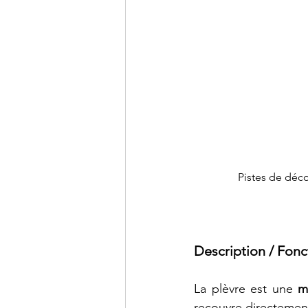
Pistes de déco
Description / 
Fonc
La plèvre est une 
m
recouvre directemen