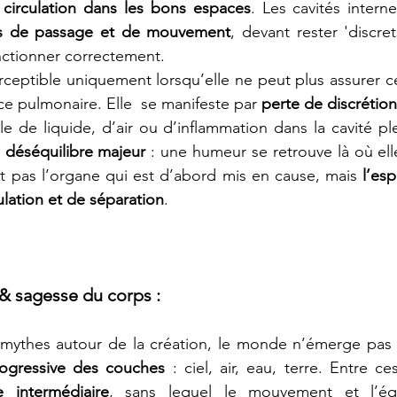
 
circulation dans les bons espaces
. Les cavités intern
s de passage et de mouvement
, devant rester 'discre
nctionner correctement.
rceptible uniquement lorsqu’elle ne peut plus assurer ce
ce pulmonaire. Elle  se manifeste par 
perte de discrétion
 de liquide, d’air ou d’inflammation dans la cavité pleu
 
déséquilibre majeur
 : une humeur se retrouve là où ell
t pas l’organe qui est d’abord mis en cause, mais 
l’es
ulation et de séparation
.
& sagesse du corps :
 mythes autour de la création, le monde n’émerge pas d
rogressive des couches
 : ciel, air, eau, terre. Entre ce
 intermédiaire
, sans lequel le mouvement et l’équi