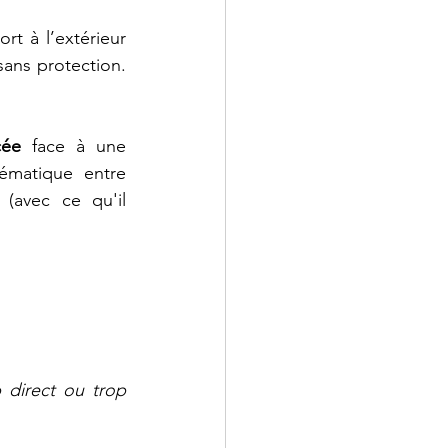
rt à l’extérieur 
ans protection. 
cée
 face à une 
exposition vécue comme excessive ou invasive. Elle indique une problématique entre 
(avec ce qu'il 
 direct ou trop 