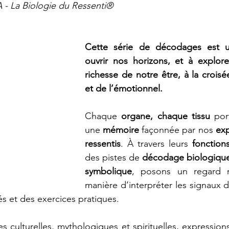
- La Biologie du Ressenti®
Cette série de décodages est un
ouvrir nos horizons, et à explorer
richesse de notre être, à la croisé
et de l’émotionnel.
Chaque 
organe, chaque tissu
 por
une 
mémoire
 façonnée par nos 
ex
ressentis
. À travers leurs 
fonctions
des pistes de 
décodage biologique,
symbolique
, posons un regard n
manière d’interpréter les signaux d
és et des exercices pratiques.
es culturelles, mythologiques et spirituelles, expression