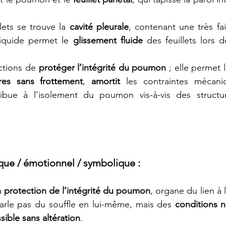
lets se trouve la 
cavité pleurale
liquide permet le 
glissement fluide
 des feuillets lors
ctions de 
protéger l’intégrité du poumon
 ; elle permet l
res sans frottement
, 
amortit
 les contraintes mécaniq
ribue à l’isolement du poumon vis-à-vis des structur
ue / émotionnel / symbolique 
:
a 
protection de l’intégrité du poumon
, organe du lien à l’
 parle pas du souffle en lui-même, mais des 
conditions n
sible sans altération
.