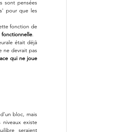
es sont pensées 
ts' pour que les 
tte fonction de 
 fonctionnelle
.
rale était déjà 
e ne devrait pas 
pace qui ne joue 
’un bloc, mais 
s niveaux existe 
libre seraient 